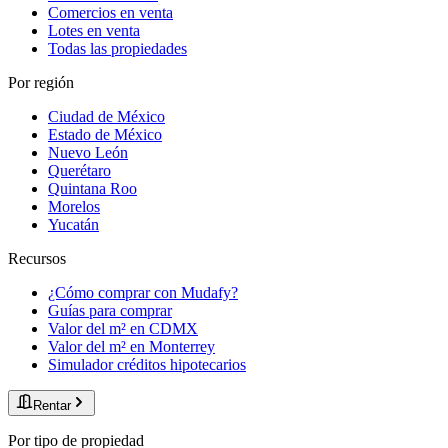
Comercios en venta
Lotes en venta
Todas las propiedades
Por región
Ciudad de México
Estado de México
Nuevo León
Querétaro
Quintana Roo
Morelos
Yucatán
Recursos
¿Cómo comprar con Mudafy?
Guías para comprar
Valor del m² en CDMX
Valor del m² en Monterrey
Simulador créditos hipotecarios
Rentar
Por tipo de propiedad