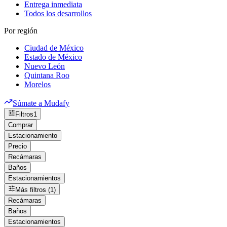
Entrega inmediata
Todos los desarrollos
Por región
Ciudad de México
Estado de México
Nuevo León
Quintana Roo
Morelos
Súmate a Mudafy
Filtros
1
Comprar
Estacionamiento
Precio
Recámaras
Baños
Estacionamientos
Más filtros (1)
Recámaras
Baños
Estacionamientos