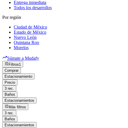
Entrega inmediata
Todos los desarrollos
Por región
Ciudad de México
Estado de México
Nuevo León
Quintana Roo
Morelos
Súmate a Mudafy
Filtros
1
Comprar
Estacionamiento
Precio
3 rec.
Baños
Estacionamientos
Más filtros
3 rec.
Baños
Estacionamientos