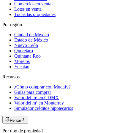
Comercios en venta
Lotes en venta
Todas las propiedades
Por región
Ciudad de México
Estado de México
Nuevo León
Querétaro
Quintana Roo
Morelos
Yucatán
Recursos
¿Cómo comprar con Mudafy?
Guías para comprar
Valor del m² en CDMX
Valor del m² en Monterrey
Simulador créditos hipotecarios
Rentar
Por tipo de propiedad