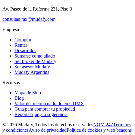
Av. Paseo de la Reforma 231, Piso 3
consultas-mx@mudafy.com
Empresa
Comprar
Rentar
Desarrollos
Sumarse como aliado
Ser broker de Mudafy
Ser asesor Mudafy
Mudafy Argentina
Recursos
Mapa de Sitio
Blog
Valor del metro cuadrado en CDMX
Guía para comprar tu propiedad
Reportar queja o sugerencia
©
2026
Mudafy, Todos los derechos reservados
NOM 247
Términos
y condiciones
Aviso de privacidad
Política de cookies y web beacons