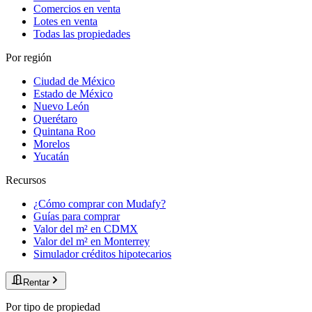
Comercios en venta
Lotes en venta
Todas las propiedades
Por región
Ciudad de México
Estado de México
Nuevo León
Querétaro
Quintana Roo
Morelos
Yucatán
Recursos
¿Cómo comprar con Mudafy?
Guías para comprar
Valor del m² en CDMX
Valor del m² en Monterrey
Simulador créditos hipotecarios
Rentar
Por tipo de propiedad