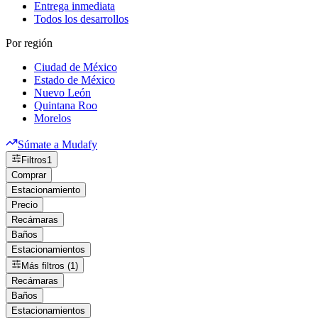
Entrega inmediata
Todos los desarrollos
Por región
Ciudad de México
Estado de México
Nuevo León
Quintana Roo
Morelos
Súmate a Mudafy
Filtros
1
Comprar
Estacionamiento
Precio
Recámaras
Baños
Estacionamientos
Más filtros (1)
Recámaras
Baños
Estacionamientos