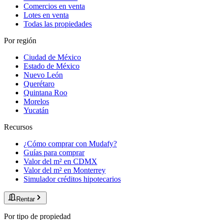
Comercios en venta
Lotes en venta
Todas las propiedades
Por región
Ciudad de México
Estado de México
Nuevo León
Querétaro
Quintana Roo
Morelos
Yucatán
Recursos
¿Cómo comprar con Mudafy?
Guías para comprar
Valor del m² en CDMX
Valor del m² en Monterrey
Simulador créditos hipotecarios
Rentar
Por tipo de propiedad