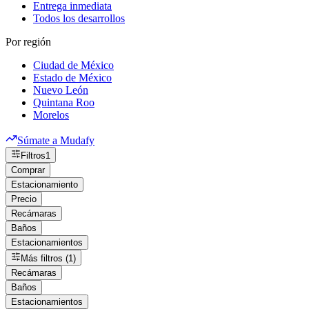
Entrega inmediata
Todos los desarrollos
Por región
Ciudad de México
Estado de México
Nuevo León
Quintana Roo
Morelos
Súmate a Mudafy
Filtros
1
Comprar
Estacionamiento
Precio
Recámaras
Baños
Estacionamientos
Más filtros (1)
Recámaras
Baños
Estacionamientos