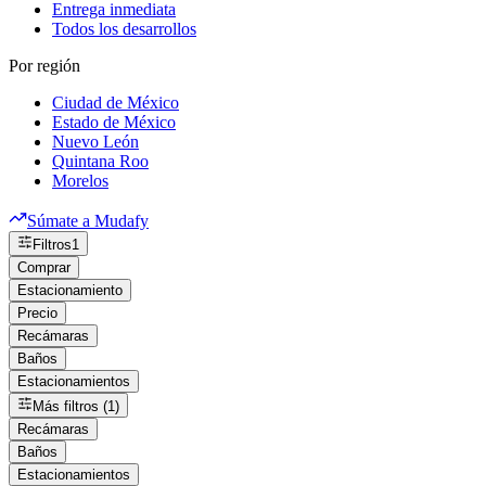
Entrega inmediata
Todos los desarrollos
Por región
Ciudad de México
Estado de México
Nuevo León
Quintana Roo
Morelos
Súmate a Mudafy
Filtros
1
Comprar
Estacionamiento
Precio
Recámaras
Baños
Estacionamientos
Más filtros (1)
Recámaras
Baños
Estacionamientos