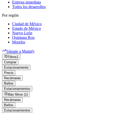
Entrega inmediata
Todos los desarrollos
Por región
Ciudad de México
Estado de México
Nuevo León
Quintana Roo
Morelos
Súmate a Mudafy
Filtros
1
Comprar
Estacionamiento
Precio
Recámaras
Baños
Estacionamientos
Más filtros (1)
Recámaras
Baños
Estacionamientos