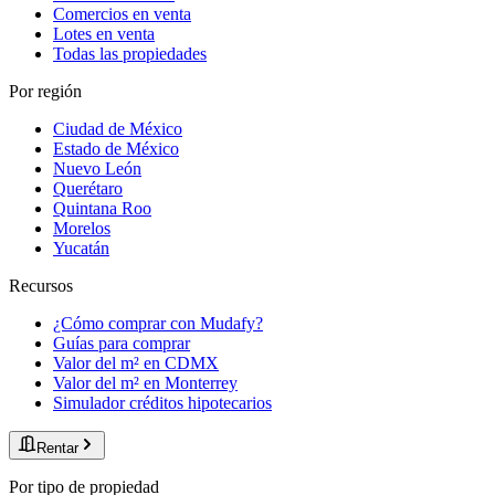
Comercios en venta
Lotes en venta
Todas las propiedades
Por región
Ciudad de México
Estado de México
Nuevo León
Querétaro
Quintana Roo
Morelos
Yucatán
Recursos
¿Cómo comprar con Mudafy?
Guías para comprar
Valor del m² en CDMX
Valor del m² en Monterrey
Simulador créditos hipotecarios
Rentar
Por tipo de propiedad