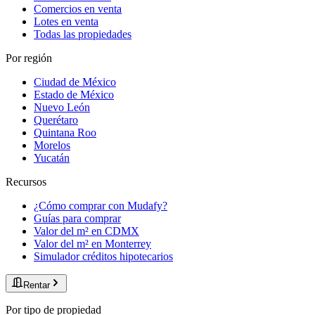
Comercios en venta
Lotes en venta
Todas las propiedades
Por región
Ciudad de México
Estado de México
Nuevo León
Querétaro
Quintana Roo
Morelos
Yucatán
Recursos
¿Cómo comprar con Mudafy?
Guías para comprar
Valor del m² en CDMX
Valor del m² en Monterrey
Simulador créditos hipotecarios
Rentar
Por tipo de propiedad