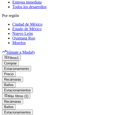
Entrega inmediata
Todos los desarrollos
Por región
Ciudad de México
Estado de México
Nuevo León
Quintana Roo
Morelos
Súmate a Mudafy
Filtros
1
Comprar
Estacionamiento
Precio
Recámaras
Baños
Estacionamientos
Más filtros (1)
Recámaras
Baños
Estacionamientos