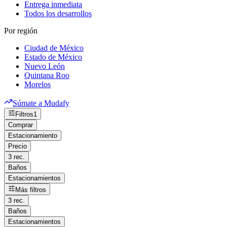
Entrega inmediata
Todos los desarrollos
Por región
Ciudad de México
Estado de México
Nuevo León
Quintana Roo
Morelos
Súmate a Mudafy
Filtros
1
Comprar
Estacionamiento
Precio
3 rec.
Baños
Estacionamientos
Más filtros
3 rec.
Baños
Estacionamientos