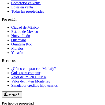
Comercios en venta
Lotes en venta
Todas las propiedades
Por región
Ciudad de México
Estado de México
Nuevo León
Querétaro
Quintana Roo
Morelos
Yucatán
Recursos
¿Cómo comprar con Mudafy?
Guías para comprar
Valor del m² en CDMX
Valor del m² en Monterrey
Simulador créditos hipotecarios
Rentar
Por tipo de propiedad