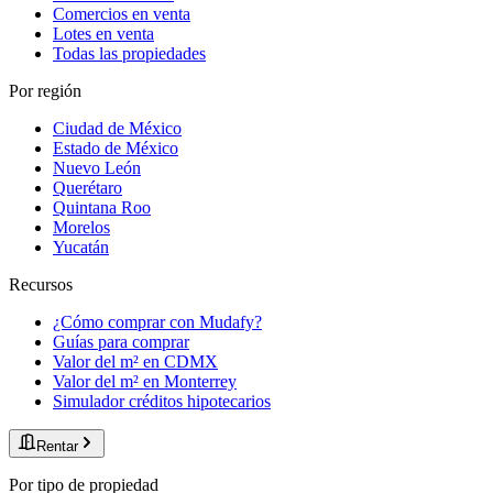
Comercios en venta
Lotes en venta
Todas las propiedades
Por región
Ciudad de México
Estado de México
Nuevo León
Querétaro
Quintana Roo
Morelos
Yucatán
Recursos
¿Cómo comprar con Mudafy?
Guías para comprar
Valor del m² en CDMX
Valor del m² en Monterrey
Simulador créditos hipotecarios
Rentar
Por tipo de propiedad