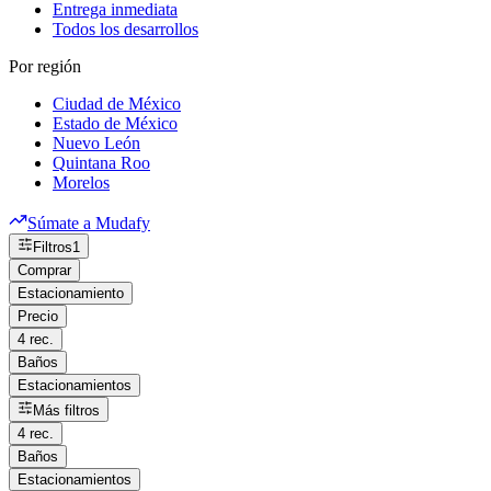
Entrega inmediata
Todos los desarrollos
Por región
Ciudad de México
Estado de México
Nuevo León
Quintana Roo
Morelos
Súmate a Mudafy
Filtros
1
Comprar
Estacionamiento
Precio
4 rec.
Baños
Estacionamientos
Más filtros
4 rec.
Baños
Estacionamientos