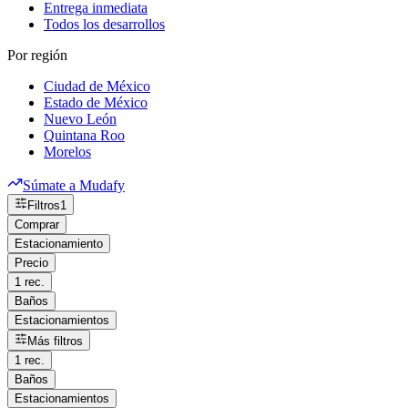
Entrega inmediata
Todos los desarrollos
Por región
Ciudad de México
Estado de México
Nuevo León
Quintana Roo
Morelos
Súmate a Mudafy
Filtros
1
Comprar
Estacionamiento
Precio
1 rec.
Baños
Estacionamientos
Más filtros
1 rec.
Baños
Estacionamientos