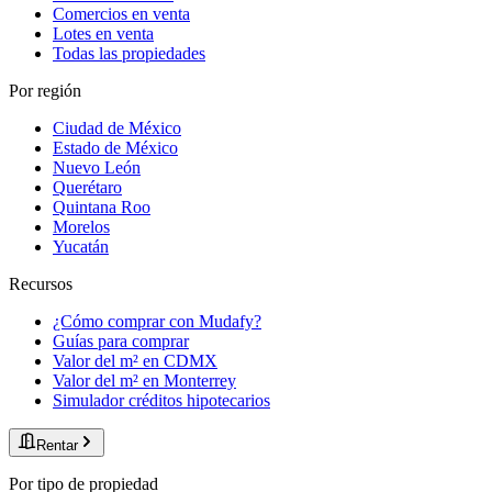
Comercios en venta
Lotes en venta
Todas las propiedades
Por región
Ciudad de México
Estado de México
Nuevo León
Querétaro
Quintana Roo
Morelos
Yucatán
Recursos
¿Cómo comprar con Mudafy?
Guías para comprar
Valor del m² en CDMX
Valor del m² en Monterrey
Simulador créditos hipotecarios
Rentar
Por tipo de propiedad