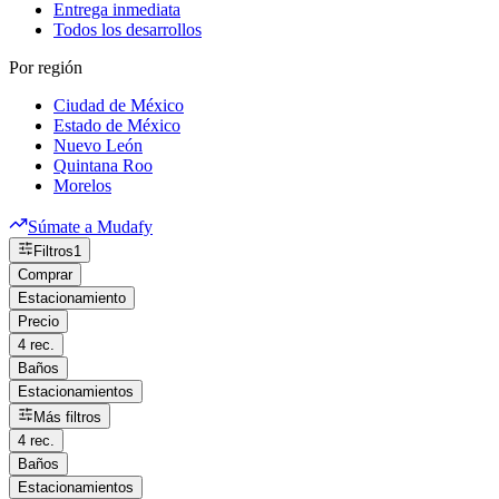
Entrega inmediata
Todos los desarrollos
Por región
Ciudad de México
Estado de México
Nuevo León
Quintana Roo
Morelos
Súmate a Mudafy
Filtros
1
Comprar
Estacionamiento
Precio
4 rec.
Baños
Estacionamientos
Más filtros
4 rec.
Baños
Estacionamientos