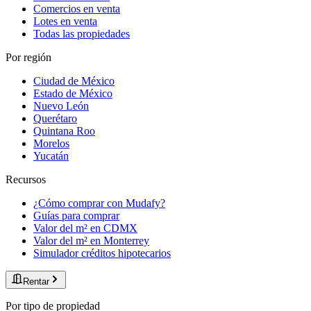
Comercios en venta
Lotes en venta
Todas las propiedades
Por región
Ciudad de México
Estado de México
Nuevo León
Querétaro
Quintana Roo
Morelos
Yucatán
Recursos
¿Cómo comprar con Mudafy?
Guías para comprar
Valor del m² en CDMX
Valor del m² en Monterrey
Simulador créditos hipotecarios
Rentar
Por tipo de propiedad