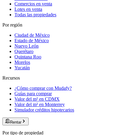
Comercios en venta
Lotes en venta
Todas las propiedades
Por región
Ciudad de México
Estado de México
Nuevo León
Querétaro
Quintana Roo
Morelos
Yucatán
Recursos
¿Cómo comprar con Mudafy?
Guías para comprar
Valor del m² en CDMX
Valor del m² en Monterrey
Simulador créditos hipotecarios
Rentar
Por tipo de propiedad