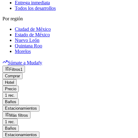
Entrega inmediata
Todos los desarrollos
Por región
Ciudad de México
Estado de México
Nuevo León
Quintana Roo
Morelos
Súmate a Mudafy
Filtros
1
Comprar
Hotel
Precio
1 rec.
Baños
Estacionamientos
Más filtros
1 rec.
Baños
Estacionamientos