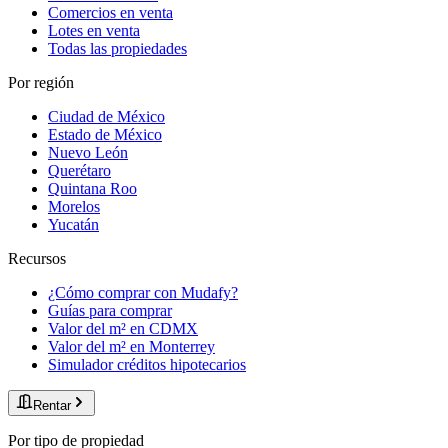
Comercios en venta
Lotes en venta
Todas las propiedades
Por región
Ciudad de México
Estado de México
Nuevo León
Querétaro
Quintana Roo
Morelos
Yucatán
Recursos
¿Cómo comprar con Mudafy?
Guías para comprar
Valor del m² en CDMX
Valor del m² en Monterrey
Simulador créditos hipotecarios
Rentar
Por tipo de propiedad