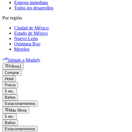
Entrega inmediata
Todos los desarrollos
Por región
Ciudad de México
Estado de México
Nuevo León
Quintana Roo
Morelos
Súmate a Mudafy
Filtros
1
Comprar
Hotel
Precio
5 rec.
Baños
Estacionamientos
Más filtros
5 rec.
Baños
Estacionamientos