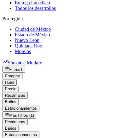
Entrega inmediata
Todos los desarrollos
Por región
Ciudad de México
Estado de México
Nuevo León
Quintana Roo
Morelos
Súmate a Mudafy
Filtros
1
Comprar
Hotel
Precio
Recámaras
Baños
Estacionamientos
Más filtros (1)
Recámaras
Baños
Estacionamientos