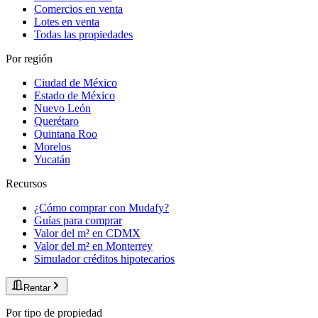
Comercios en venta
Lotes en venta
Todas las propiedades
Por región
Ciudad de México
Estado de México
Nuevo León
Querétaro
Quintana Roo
Morelos
Yucatán
Recursos
¿Cómo comprar con Mudafy?
Guías para comprar
Valor del m² en CDMX
Valor del m² en Monterrey
Simulador créditos hipotecarios
Rentar
Por tipo de propiedad