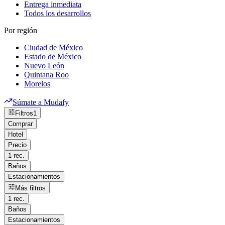
Entrega inmediata
Todos los desarrollos
Por región
Ciudad de México
Estado de México
Nuevo León
Quintana Roo
Morelos
Súmate a Mudafy
Filtros
1
Comprar
Hotel
Precio
1 rec.
Baños
Estacionamientos
Más filtros
1 rec.
Baños
Estacionamientos