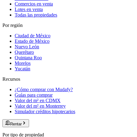
Comercios en venta
Lotes en venta
Todas las propiedades
Por región
Ciudad de México
Estado de México
Nuevo León
Querétaro
Quintana Roo
Morelos
Yucatán
Recursos
¿Cómo comprar con Mudafy?
Guías para comprar
Valor del m² en CDMX
Valor del m² en Monterrey
Simulador créditos hipotecarios
Rentar
Por tipo de propiedad