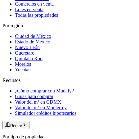
Comercios en venta
Lotes en venta
Todas las propiedades
Por región
Ciudad de México
Estado de México
Nuevo León
Querétaro
Quintana Roo
Morelos
Yucatán
Recursos
¿Cómo comprar con Mudafy?
Guías para comprar
Valor del m² en CDMX
Valor del m² en Monterrey
Simulador créditos hipotecarios
Rentar
Por tipo de propiedad