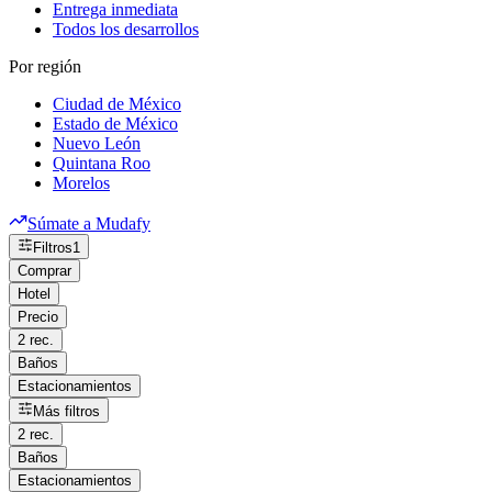
Entrega inmediata
Todos los desarrollos
Por región
Ciudad de México
Estado de México
Nuevo León
Quintana Roo
Morelos
Súmate a Mudafy
Filtros
1
Comprar
Hotel
Precio
2 rec.
Baños
Estacionamientos
Más filtros
2 rec.
Baños
Estacionamientos