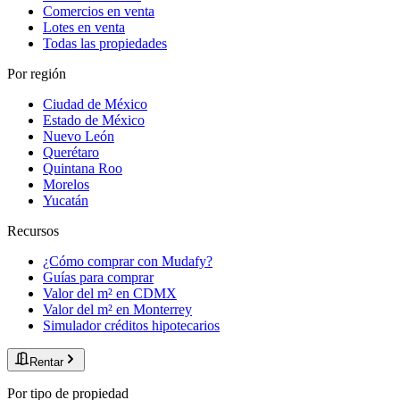
Comercios en venta
Lotes en venta
Todas las propiedades
Por región
Ciudad de México
Estado de México
Nuevo León
Querétaro
Quintana Roo
Morelos
Yucatán
Recursos
¿Cómo comprar con Mudafy?
Guías para comprar
Valor del m² en CDMX
Valor del m² en Monterrey
Simulador créditos hipotecarios
Rentar
Por tipo de propiedad