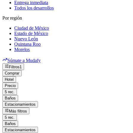
Entrega inmediata
Todos los desarrollos
Por región
Ciudad de México
Estado de México
Nuevo León
Quintana Roo
Morelos
Súmate a Mudafy
Filtros
1
Comprar
Hotel
Precio
5 rec.
Baños
Estacionamientos
Más filtros
5 rec.
Baños
Estacionamientos