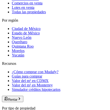
Comercios en venta
Lotes en venta
Todas las propiedades
Por región
Ciudad de México
Estado de México
Nuevo León
Querétaro
Quintana Roo
Morelos
Yucatán
Recursos
¿Cómo comprar con Mudafy?
Guías para comprar
Valor del m² en CDMX
Valor del m² en Monterrey
Simulador créditos hipotecarios
Rentar
Por tipo de propiedad