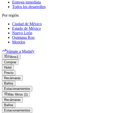
Entrega inmediata
Todos los desarrollos
Por región
Ciudad de México
Estado de México
Nuevo León
Quintana Roo
Morelos
Súmate a Mudafy
Filtros
1
Comprar
Hotel
Precio
Recámaras
Baños
Estacionamientos
Más filtros (1)
Recámaras
Baños
Estacionamientos