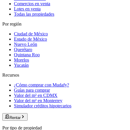
Comercios en venta
Lotes en venta
Todas las propiedades
Por región
Ciudad de México
Estado de México
Nuevo León
Querétaro
Quintana Roo
Morelos
Yucatán
Recursos
¿Cómo comprar con Mudafy?
Guías para comprar
Valor del m² en CDMX
Valor del m² en Monterrey
Simulador créditos hipotecarios
Rentar
Por tipo de propiedad