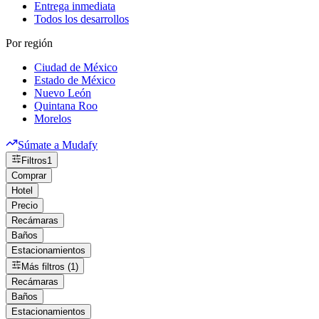
Entrega inmediata
Todos los desarrollos
Por región
Ciudad de México
Estado de México
Nuevo León
Quintana Roo
Morelos
Súmate a Mudafy
Filtros
1
Comprar
Hotel
Precio
Recámaras
Baños
Estacionamientos
Más filtros (1)
Recámaras
Baños
Estacionamientos