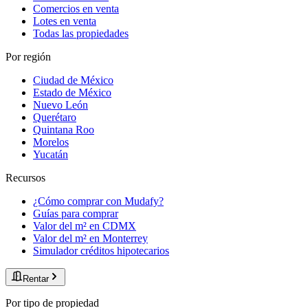
Comercios en venta
Lotes en venta
Todas las propiedades
Por región
Ciudad de México
Estado de México
Nuevo León
Querétaro
Quintana Roo
Morelos
Yucatán
Recursos
¿Cómo comprar con Mudafy?
Guías para comprar
Valor del m² en CDMX
Valor del m² en Monterrey
Simulador créditos hipotecarios
Rentar
Por tipo de propiedad