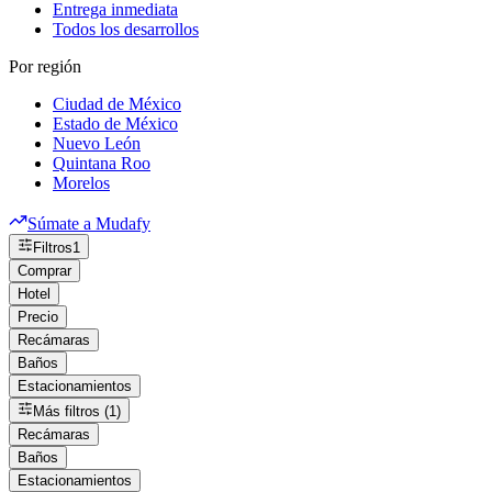
Entrega inmediata
Todos los desarrollos
Por región
Ciudad de México
Estado de México
Nuevo León
Quintana Roo
Morelos
Súmate a Mudafy
Filtros
1
Comprar
Hotel
Precio
Recámaras
Baños
Estacionamientos
Más filtros (1)
Recámaras
Baños
Estacionamientos