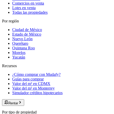
Comercios en venta
Lotes en venta
Todas las propiedades
Por región
Ciudad de México
Estado de México
Nuevo León
Querétaro
Quintana Roo
Morelos
Yucatán
Recursos
¿Cómo comprar con Mudafy?
Guías para comprar
Valor del m² en CDMX
Valor del m² en Monterrey
Simulador créditos hipotecarios
Rentar
Por tipo de propiedad