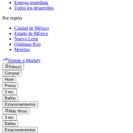
Entrega inmediata
Todos los desarrollos
Por región
Ciudad de México
Estado de México
Nuevo León
Quintana Roo
Morelos
Súmate a Mudafy
Filtros
1
Comprar
Hotel
Precio
3 rec.
Baños
Estacionamientos
Más filtros
3 rec.
Baños
Estacionamientos