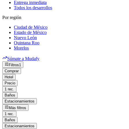
Entrega inmediata
Todos los desarrollos
Por región
Ciudad de México
Estado de México
Nuevo León
Quintana Roo
Morelos
Súmate a Mudafy
Filtros
1
Comprar
Hotel
Precio
1 rec.
Baños
Estacionamientos
Más filtros
1 rec.
Baños
Estacionamientos