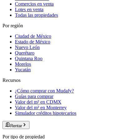
Comercios en venta
Lotes en venta
Todas las propiedades
Por región
Ciudad de México
Estado de México
Nuevo León
Querétaro
Quintana Roo
Morelos
Yucatán
Recursos
¿Cómo comprar con Mudafy?
Guías para comprar
Valor del m² en CDMX
Valor del m² en Monterrey
Simulador créditos hipotecarios
Rentar
Por tipo de propiedad