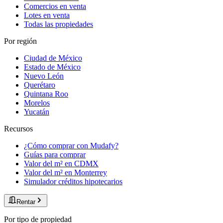
Comercios en venta
Lotes en venta
Todas las propiedades
Por región
Ciudad de México
Estado de México
Nuevo León
Querétaro
Quintana Roo
Morelos
Yucatán
Recursos
¿Cómo comprar con Mudafy?
Guías para comprar
Valor del m² en CDMX
Valor del m² en Monterrey
Simulador créditos hipotecarios
Rentar
Por tipo de propiedad