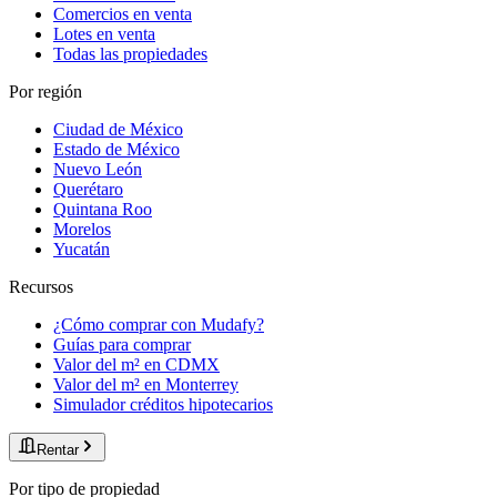
Comercios en venta
Lotes en venta
Todas las propiedades
Por región
Ciudad de México
Estado de México
Nuevo León
Querétaro
Quintana Roo
Morelos
Yucatán
Recursos
¿Cómo comprar con Mudafy?
Guías para comprar
Valor del m² en CDMX
Valor del m² en Monterrey
Simulador créditos hipotecarios
Rentar
Por tipo de propiedad