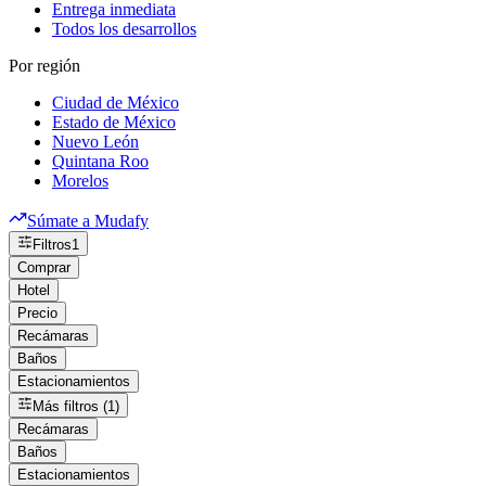
Entrega inmediata
Todos los desarrollos
Por región
Ciudad de México
Estado de México
Nuevo León
Quintana Roo
Morelos
Súmate a Mudafy
Filtros
1
Comprar
Hotel
Precio
Recámaras
Baños
Estacionamientos
Más filtros (1)
Recámaras
Baños
Estacionamientos