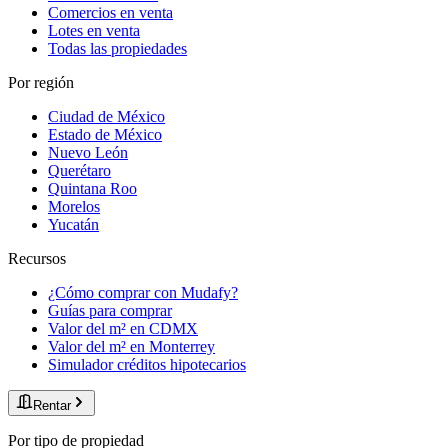
Comercios en venta
Lotes en venta
Todas las propiedades
Por región
Ciudad de México
Estado de México
Nuevo León
Querétaro
Quintana Roo
Morelos
Yucatán
Recursos
¿Cómo comprar con Mudafy?
Guías para comprar
Valor del m² en CDMX
Valor del m² en Monterrey
Simulador créditos hipotecarios
Rentar
Por tipo de propiedad