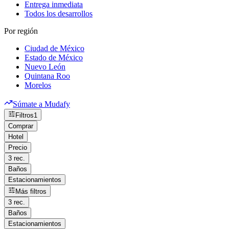
Entrega inmediata
Todos los desarrollos
Por región
Ciudad de México
Estado de México
Nuevo León
Quintana Roo
Morelos
Súmate a Mudafy
Filtros
1
Comprar
Hotel
Precio
3 rec.
Baños
Estacionamientos
Más filtros
3 rec.
Baños
Estacionamientos