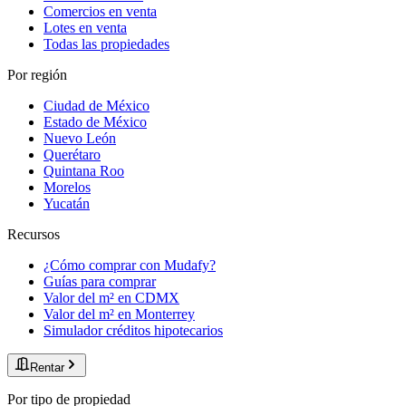
Comercios en venta
Lotes en venta
Todas las propiedades
Por región
Ciudad de México
Estado de México
Nuevo León
Querétaro
Quintana Roo
Morelos
Yucatán
Recursos
¿Cómo comprar con Mudafy?
Guías para comprar
Valor del m² en CDMX
Valor del m² en Monterrey
Simulador créditos hipotecarios
Rentar
Por tipo de propiedad