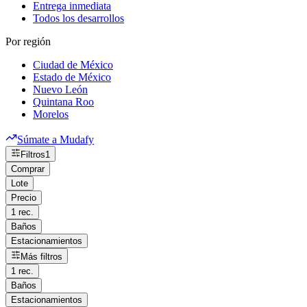
Entrega inmediata
Todos los desarrollos
Por región
Ciudad de México
Estado de México
Nuevo León
Quintana Roo
Morelos
Súmate a Mudafy
Filtros
1
Comprar
Lote
Precio
1 rec.
Baños
Estacionamientos
Más filtros
1 rec.
Baños
Estacionamientos