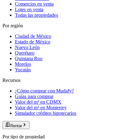
Comercios en venta
Lotes en venta
Todas las propiedades
Por región
Ciudad de México
Estado de México
Nuevo León
Querétaro
Quintana Roo
Morelos
Yucatán
Recursos
¿Cómo comprar con Mudafy?
Guías para comprar
Valor del m² en CDMX
Valor del m² en Monterrey
Simulador créditos hipotecarios
Rentar
Por tipo de propiedad