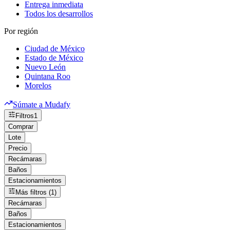
Entrega inmediata
Todos los desarrollos
Por región
Ciudad de México
Estado de México
Nuevo León
Quintana Roo
Morelos
Súmate a Mudafy
Filtros
1
Comprar
Lote
Precio
Recámaras
Baños
Estacionamientos
Más filtros (1)
Recámaras
Baños
Estacionamientos