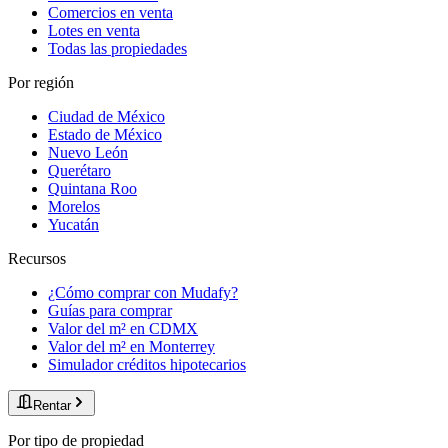
Comercios en venta
Lotes en venta
Todas las propiedades
Por región
Ciudad de México
Estado de México
Nuevo León
Querétaro
Quintana Roo
Morelos
Yucatán
Recursos
¿Cómo comprar con Mudafy?
Guías para comprar
Valor del m² en CDMX
Valor del m² en Monterrey
Simulador créditos hipotecarios
Rentar
Por tipo de propiedad