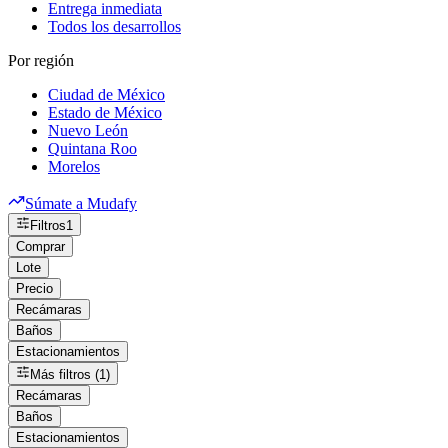
Entrega inmediata
Todos los desarrollos
Por región
Ciudad de México
Estado de México
Nuevo León
Quintana Roo
Morelos
Súmate a Mudafy
Filtros
1
Comprar
Lote
Precio
Recámaras
Baños
Estacionamientos
Más filtros (1)
Recámaras
Baños
Estacionamientos