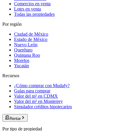
Comercios en venta
Lotes en venta
Todas las propiedades
Por región
Ciudad de México
Estado de México
Nuevo León
Querétaro
Quintana Roo
Morelos
Yucatán
Recursos
¿Cómo comprar con Mudafy?
Guías para comprar
Valor del m² en CDMX
Valor del m² en Monterrey
Simulador créditos hipotecarios
Rentar
Por tipo de propiedad