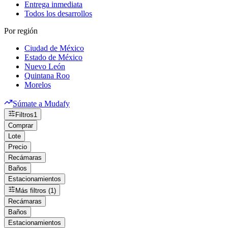
Entrega inmediata
Todos los desarrollos
Por región
Ciudad de México
Estado de México
Nuevo León
Quintana Roo
Morelos
Súmate a Mudafy
Filtros
1
Comprar
Lote
Precio
Recámaras
Baños
Estacionamientos
Más filtros (1)
Recámaras
Baños
Estacionamientos