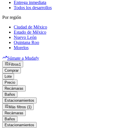
Entrega inmediata
Todos los desarrollos
Por región
Ciudad de México
Estado de México
Nuevo León
Quintana Roo
Morelos
Súmate a Mudafy
Filtros
1
Comprar
Lote
Precio
Recámaras
Baños
Estacionamientos
Más filtros (1)
Recámaras
Baños
Estacionamientos