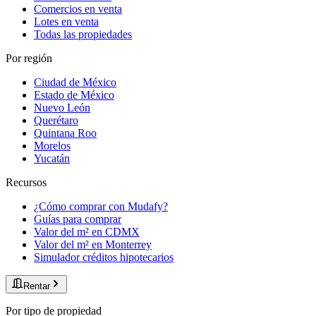
Comercios en venta
Lotes en venta
Todas las propiedades
Por región
Ciudad de México
Estado de México
Nuevo León
Querétaro
Quintana Roo
Morelos
Yucatán
Recursos
¿Cómo comprar con Mudafy?
Guías para comprar
Valor del m² en CDMX
Valor del m² en Monterrey
Simulador créditos hipotecarios
Rentar
Por tipo de propiedad