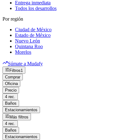
Entrega inmediata
Todos los desarrollos
Por región
Ciudad de México
Estado de México
Nuevo León
Quintana Roo
Morelos
Súmate a Mudafy
Filtros
1
Comprar
Oficina
Precio
4 rec.
Baños
Estacionamientos
Más filtros
4 rec.
Baños
Estacionamientos