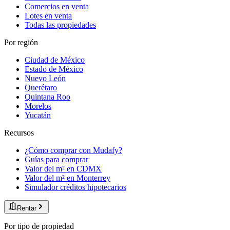
Comercios en venta
Lotes en venta
Todas las propiedades
Por región
Ciudad de México
Estado de México
Nuevo León
Querétaro
Quintana Roo
Morelos
Yucatán
Recursos
¿Cómo comprar con Mudafy?
Guías para comprar
Valor del m² en CDMX
Valor del m² en Monterrey
Simulador créditos hipotecarios
Rentar
Por tipo de propiedad