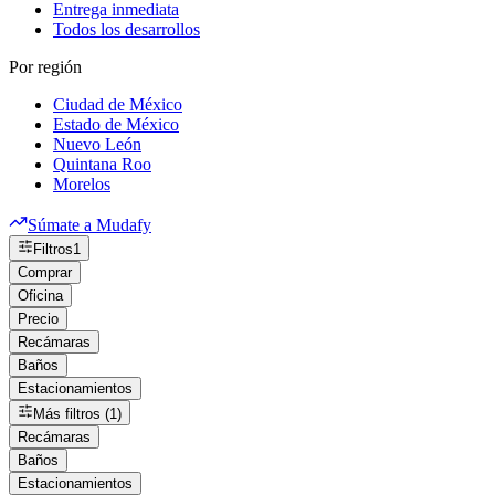
Entrega inmediata
Todos los desarrollos
Por región
Ciudad de México
Estado de México
Nuevo León
Quintana Roo
Morelos
Súmate a Mudafy
Filtros
1
Comprar
Oficina
Precio
Recámaras
Baños
Estacionamientos
Más filtros (1)
Recámaras
Baños
Estacionamientos