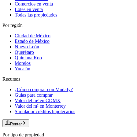
Comercios en venta
Lotes en venta
Todas las propiedades
Por región
Ciudad de México
Estado de México
Nuevo León
Querétaro
Quintana Roo
Morelos
Yucatán
Recursos
¿Cómo comprar con Mudafy?
Guías para comprar
Valor del m² en CDMX
Valor del m² en Monterrey
Simulador créditos hipotecarios
Rentar
Por tipo de propiedad