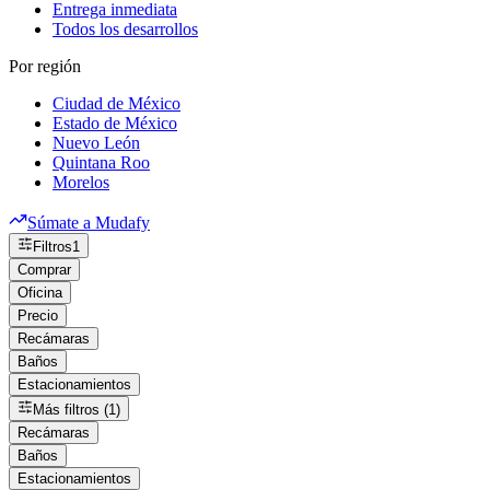
Entrega inmediata
Todos los desarrollos
Por región
Ciudad de México
Estado de México
Nuevo León
Quintana Roo
Morelos
Súmate a Mudafy
Filtros
1
Comprar
Oficina
Precio
Recámaras
Baños
Estacionamientos
Más filtros (1)
Recámaras
Baños
Estacionamientos