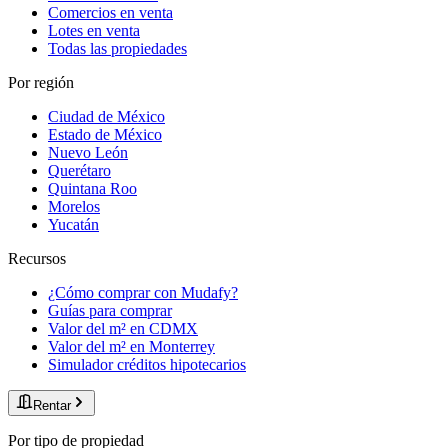
Comercios en venta
Lotes en venta
Todas las propiedades
Por región
Ciudad de México
Estado de México
Nuevo León
Querétaro
Quintana Roo
Morelos
Yucatán
Recursos
¿Cómo comprar con Mudafy?
Guías para comprar
Valor del m² en CDMX
Valor del m² en Monterrey
Simulador créditos hipotecarios
Rentar
Por tipo de propiedad