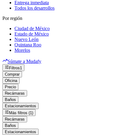
Entrega inmediata
Todos los desarrollos
Por región
Ciudad de México
Estado de México
Nuevo León
Quintana Roo
Morelos
Súmate a Mudafy
Filtros
1
Comprar
Oficina
Precio
Recámaras
Baños
Estacionamientos
Más filtros (1)
Recámaras
Baños
Estacionamientos