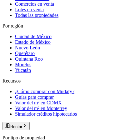
Comercios en venta
Lotes en venta
Todas las propiedades
Por región
Ciudad de México
Estado de México
Nuevo León
Querétaro
Quintana Roo
Morelos
Yucatán
Recursos
¿Cómo comprar con Mudafy?
Guías para comprar
Valor del m² en CDMX
Valor del m² en Monterrey
Simulador créditos hipotecarios
Rentar
Por tipo de propiedad