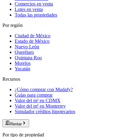
Comercios en venta
Lotes en venta
Todas las propiedades
Por región
Ciudad de México
Estado de México
Nuevo León
Querétaro
Quintana Roo
Morelos
Yucatán
Recursos
¿Cómo comprar con Mudafy?
Guías para comprar
Valor del m² en CDMX
Valor del m² en Monterrey
Simulador créditos hipotecarios
Rentar
Por tipo de propiedad