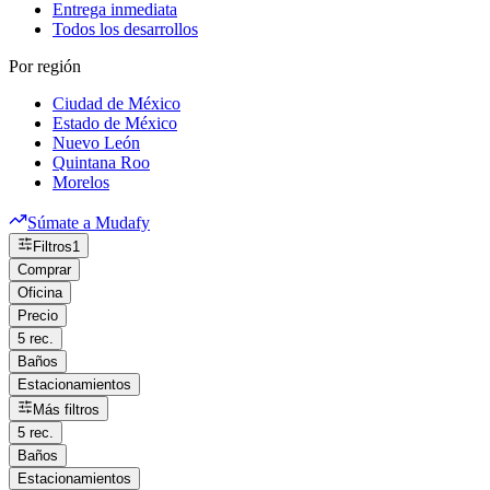
Entrega inmediata
Todos los desarrollos
Por región
Ciudad de México
Estado de México
Nuevo León
Quintana Roo
Morelos
Súmate a Mudafy
Filtros
1
Comprar
Oficina
Precio
5 rec.
Baños
Estacionamientos
Más filtros
5 rec.
Baños
Estacionamientos