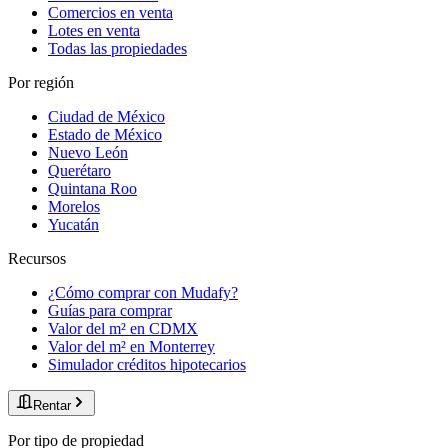
Comercios en venta
Lotes en venta
Todas las propiedades
Por región
Ciudad de México
Estado de México
Nuevo León
Querétaro
Quintana Roo
Morelos
Yucatán
Recursos
¿Cómo comprar con Mudafy?
Guías para comprar
Valor del m² en CDMX
Valor del m² en Monterrey
Simulador créditos hipotecarios
Rentar
Por tipo de propiedad