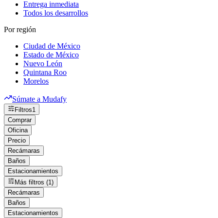
Entrega inmediata
Todos los desarrollos
Por región
Ciudad de México
Estado de México
Nuevo León
Quintana Roo
Morelos
Súmate a Mudafy
Filtros
1
Comprar
Oficina
Precio
Recámaras
Baños
Estacionamientos
Más filtros (1)
Recámaras
Baños
Estacionamientos