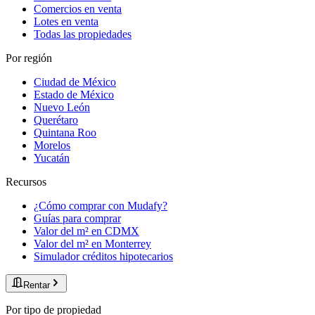
Comercios en venta
Lotes en venta
Todas las propiedades
Por región
Ciudad de México
Estado de México
Nuevo León
Querétaro
Quintana Roo
Morelos
Yucatán
Recursos
¿Cómo comprar con Mudafy?
Guías para comprar
Valor del m² en CDMX
Valor del m² en Monterrey
Simulador créditos hipotecarios
Rentar
Por tipo de propiedad