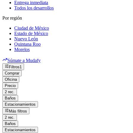
Entrega inmediata
Todos los desarrollos
Por región
Ciudad de México
Estado de México
Nuevo León
Quintana Roo
Morelos
Súmate a Mudafy
Filtros
1
Comprar
Oficina
Precio
2 rec.
Baños
Estacionamientos
Más filtros
2 rec.
Baños
Estacionamientos