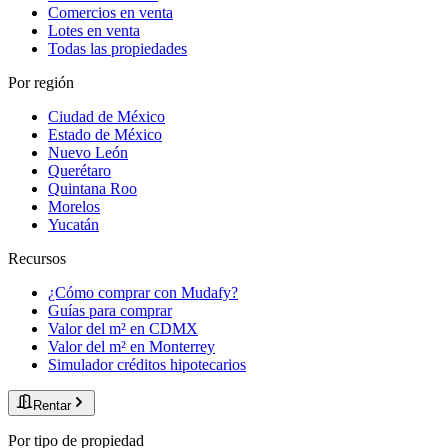
Comercios en venta
Lotes en venta
Todas las propiedades
Por región
Ciudad de México
Estado de México
Nuevo León
Querétaro
Quintana Roo
Morelos
Yucatán
Recursos
¿Cómo comprar con Mudafy?
Guías para comprar
Valor del m² en CDMX
Valor del m² en Monterrey
Simulador créditos hipotecarios
Rentar
Por tipo de propiedad