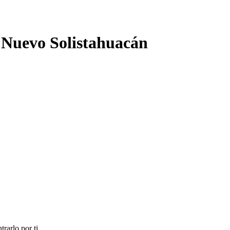
 Nuevo Solistahuacán
rarlo por ti.