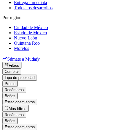
Entrega inmediata
Todos los desarrollos
Por región
Ciudad de México
Estado de México
Nuevo León
Quintana Roo
Morelos
Súmate a Mudafy
Filtros
Comprar
Tipo de propiedad
Precio
Recámaras
Baños
Estacionamientos
Más filtros
Recámaras
Baños
Estacionamientos