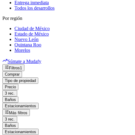
Entrega inmediata
Todos los desarrollos
Por región
Ciudad de México
Estado de México
Nuevo León
Quintana Roo
Morelos
Súmate a Mudafy
Filtros
1
Comprar
Tipo de propiedad
Precio
3 rec.
Baños
Estacionamientos
Más filtros
3 rec.
Baños
Estacionamientos