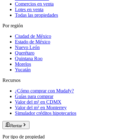
Comercios en venta
Lotes en venta
Todas las propiedades
Por región
Ciudad de México
Estado de México
Nuevo León
Querétaro
Quintana Roo
Morelos
Yucatán
Recursos
¿Cómo comprar con Mudafy?
Guías para comprar
Valor del m² en CDMX
Valor del m² en Monterrey
Simulador créditos hipotecarios
Rentar
Por tipo de propiedad