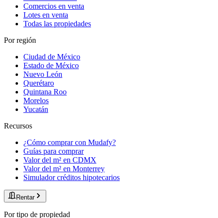
Comercios en venta
Lotes en venta
Todas las propiedades
Por región
Ciudad de México
Estado de México
Nuevo León
Querétaro
Quintana Roo
Morelos
Yucatán
Recursos
¿Cómo comprar con Mudafy?
Guías para comprar
Valor del m² en CDMX
Valor del m² en Monterrey
Simulador créditos hipotecarios
Rentar
Por tipo de propiedad