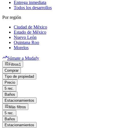
Entrega inmediata
Todos los desarrollos
Por región
Ciudad de México
Estado de México
Nuevo León
Quintana Roo
Morelos
Súmate a Mudafy
Filtros
1
Comprar
Tipo de propiedad
Precio
5 rec.
Baños
Estacionamientos
Más filtros
5 rec.
Baños
Estacionamientos