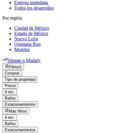
Entrega inmediata
Todos los desarrollos
Por región
Ciudad de México
Estado de México
Nuevo León
Quintana Roo
Morelos
Súmate a Mudafy
Filtros
1
Comprar
Tipo de propiedad
Precio
4 rec.
Baños
Estacionamientos
Más filtros
4 rec.
Baños
Estacionamientos