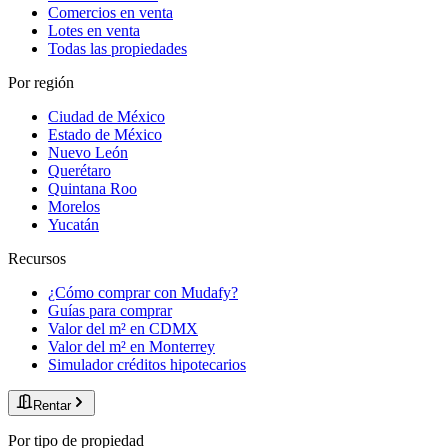
Comercios en venta
Lotes en venta
Todas las propiedades
Por región
Ciudad de México
Estado de México
Nuevo León
Querétaro
Quintana Roo
Morelos
Yucatán
Recursos
¿Cómo comprar con Mudafy?
Guías para comprar
Valor del m² en CDMX
Valor del m² en Monterrey
Simulador créditos hipotecarios
Rentar
Por tipo de propiedad