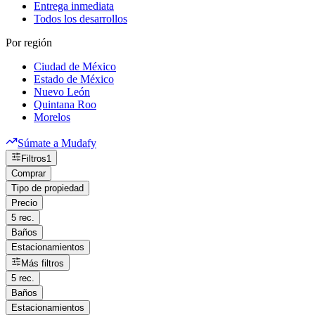
Entrega inmediata
Todos los desarrollos
Por región
Ciudad de México
Estado de México
Nuevo León
Quintana Roo
Morelos
Súmate a Mudafy
Filtros
1
Comprar
Tipo de propiedad
Precio
5 rec.
Baños
Estacionamientos
Más filtros
5 rec.
Baños
Estacionamientos