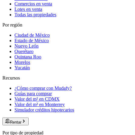
Comercios en venta
Lotes en venta
Todas las propiedades
Por región
Ciudad de México
Estado de México
Nuevo León
Querétaro
Quintana Roo
Morelos
Yucatán
Recursos
¿Cómo comprar con Mudafy?
Guías para comprar
Valor del m² en CDMX
Valor del m² en Monterrey
Simulador créditos hipotecarios
Rentar
Por tipo de propiedad