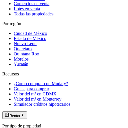
Comercios en venta
Lotes en venta
Todas las propiedades
Por región
Ciudad de México
Estado de México
Nuevo León
Querétaro
Quintana Roo
Morelos
Yucatán
Recursos
¿Cómo comprar con Mudafy?
Guías para comprar
Valor del m² en CDMX
Valor del m² en Monterrey
Simulador créditos hipotecarios
Rentar
Por tipo de propiedad