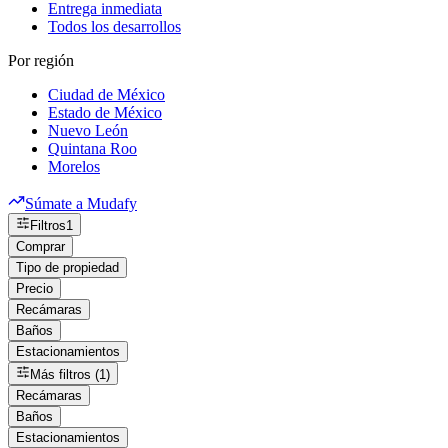
Entrega inmediata
Todos los desarrollos
Por región
Ciudad de México
Estado de México
Nuevo León
Quintana Roo
Morelos
Súmate a Mudafy
Filtros
1
Comprar
Tipo de propiedad
Precio
Recámaras
Baños
Estacionamientos
Más filtros (1)
Recámaras
Baños
Estacionamientos