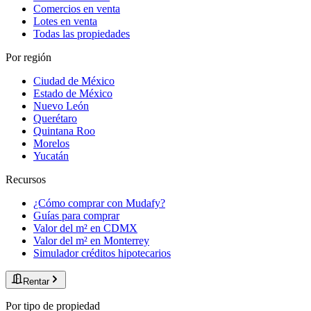
Comercios en venta
Lotes en venta
Todas las propiedades
Por región
Ciudad de México
Estado de México
Nuevo León
Querétaro
Quintana Roo
Morelos
Yucatán
Recursos
¿Cómo comprar con Mudafy?
Guías para comprar
Valor del m² en CDMX
Valor del m² en Monterrey
Simulador créditos hipotecarios
Rentar
Por tipo de propiedad