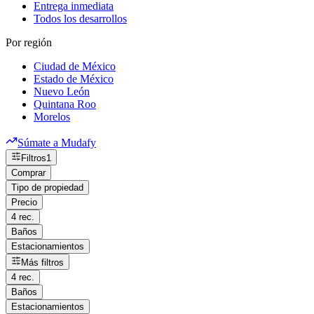
Entrega inmediata
Todos los desarrollos
Por región
Ciudad de México
Estado de México
Nuevo León
Quintana Roo
Morelos
Súmate a Mudafy
Filtros
1
Comprar
Tipo de propiedad
Precio
4 rec.
Baños
Estacionamientos
Más filtros
4 rec.
Baños
Estacionamientos