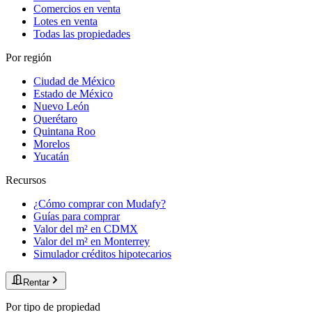
Comercios en venta
Lotes en venta
Todas las propiedades
Por región
Ciudad de México
Estado de México
Nuevo León
Querétaro
Quintana Roo
Morelos
Yucatán
Recursos
¿Cómo comprar con Mudafy?
Guías para comprar
Valor del m² en CDMX
Valor del m² en Monterrey
Simulador créditos hipotecarios
Rentar
Por tipo de propiedad