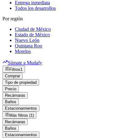
Entrega inmediata
Todos los desarrollos
Por región
Ciudad de México
Estado de México
Nuevo León
Quintana Roo
Morelos
Súmate a Mudafy
Filtros
1
Comprar
Tipo de propiedad
Precio
Recámaras
Baños
Estacionamientos
Más filtros (1)
Recámaras
Baños
Estacionamientos