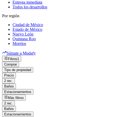
Entrega inmediata
Todos los desarrollos
Por región
Ciudad de México
Estado de México
Nuevo León
Quintana Roo
Morelos
Súmate a Mudafy
Filtros
1
Comprar
Tipo de propiedad
Precio
2 rec.
Baños
Estacionamientos
Más filtros
2 rec.
Baños
Estacionamientos