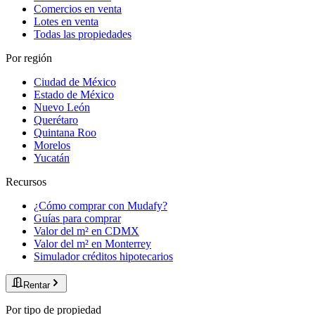
Comercios en venta
Lotes en venta
Todas las propiedades
Por región
Ciudad de México
Estado de México
Nuevo León
Querétaro
Quintana Roo
Morelos
Yucatán
Recursos
¿Cómo comprar con Mudafy?
Guías para comprar
Valor del m² en CDMX
Valor del m² en Monterrey
Simulador créditos hipotecarios
Rentar
Por tipo de propiedad