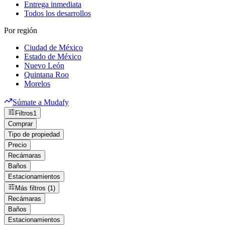
Entrega inmediata
Todos los desarrollos
Por región
Ciudad de México
Estado de México
Nuevo León
Quintana Roo
Morelos
Súmate a Mudafy
Filtros
1
Comprar
Tipo de propiedad
Precio
Recámaras
Baños
Estacionamientos
Más filtros (1)
Recámaras
Baños
Estacionamientos