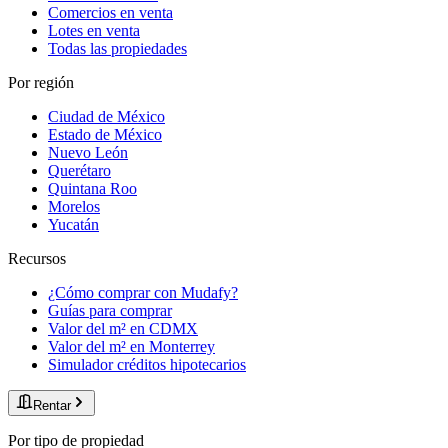
Comercios en venta
Lotes en venta
Todas las propiedades
Por región
Ciudad de México
Estado de México
Nuevo León
Querétaro
Quintana Roo
Morelos
Yucatán
Recursos
¿Cómo comprar con Mudafy?
Guías para comprar
Valor del m² en CDMX
Valor del m² en Monterrey
Simulador créditos hipotecarios
Rentar
Por tipo de propiedad