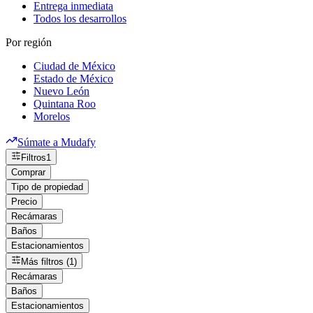
Entrega inmediata
Todos los desarrollos
Por región
Ciudad de México
Estado de México
Nuevo León
Quintana Roo
Morelos
Súmate a Mudafy
Filtros
1
Comprar
Tipo de propiedad
Precio
Recámaras
Baños
Estacionamientos
Más filtros (1)
Recámaras
Baños
Estacionamientos