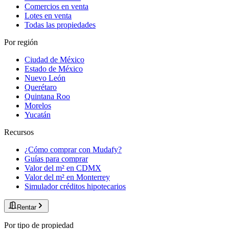
Comercios en venta
Lotes en venta
Todas las propiedades
Por región
Ciudad de México
Estado de México
Nuevo León
Querétaro
Quintana Roo
Morelos
Yucatán
Recursos
¿Cómo comprar con Mudafy?
Guías para comprar
Valor del m² en CDMX
Valor del m² en Monterrey
Simulador créditos hipotecarios
Rentar
Por tipo de propiedad