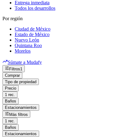
Entrega inmediata
Todos los desarrollos
Por región
Ciudad de México
Estado de México
Nuevo León
Quintana Roo
Morelos
Súmate a Mudafy
Filtros
1
Comprar
Tipo de propiedad
Precio
1 rec.
Baños
Estacionamientos
Más filtros
1 rec.
Baños
Estacionamientos