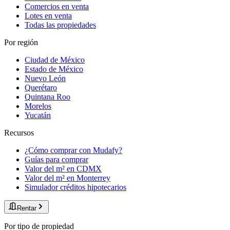
Comercios en venta
Lotes en venta
Todas las propiedades
Por región
Ciudad de México
Estado de México
Nuevo León
Querétaro
Quintana Roo
Morelos
Yucatán
Recursos
¿Cómo comprar con Mudafy?
Guías para comprar
Valor del m² en CDMX
Valor del m² en Monterrey
Simulador créditos hipotecarios
Rentar
Por tipo de propiedad