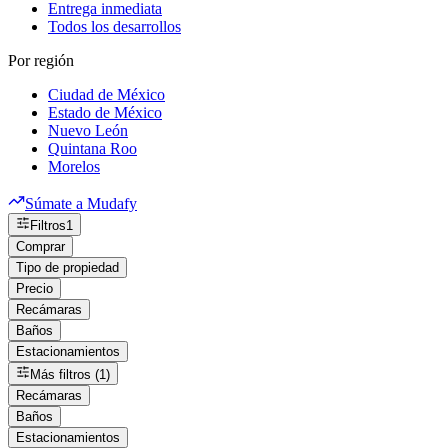
Entrega inmediata
Todos los desarrollos
Por región
Ciudad de México
Estado de México
Nuevo León
Quintana Roo
Morelos
Súmate a Mudafy
Filtros
1
Comprar
Tipo de propiedad
Precio
Recámaras
Baños
Estacionamientos
Más filtros (1)
Recámaras
Baños
Estacionamientos